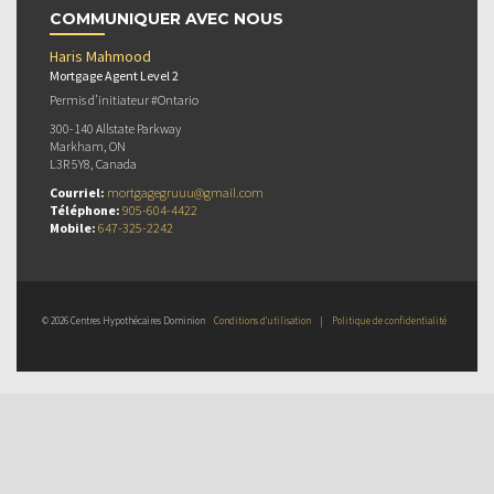
COMMUNIQUER AVEC NOUS
Haris Mahmood
Mortgage Agent Level 2
Permis d’initiateur #Ontario
300-140 Allstate Parkway
Markham, ON
L3R 5Y8, Canada
Courriel:
mortgagegruuu@gmail.com
Téléphone:
905-604-4422
Mobile:
647-325-2242
© 2026 Centres Hypothécaires Dominion
Conditions d’utilisation
|
Politique de confidentialité