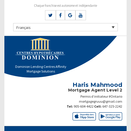
Chaque franchise est autonome et indépendante
Français
Dominion Lending Centres Affinity
Mortgage Solutions
Haris Mahmood
Mortgage Agent Level 2
Permis d’initiateur #Ontario
mortgagegruuu@gmail.com
Tel:
905-604-4422
Cell:
647-325-2242