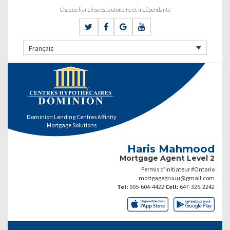
Chaque franchise est autonome et indépendante
Français
Dominion Lending Centres Affinity
Mortgage Solutions
Haris Mahmood
Mortgage Agent Level 2
Permis d’initiateur #Ontario
mortgagegruuu@gmail.com
Tel:
905-604-4422
Cell:
647-325-2242