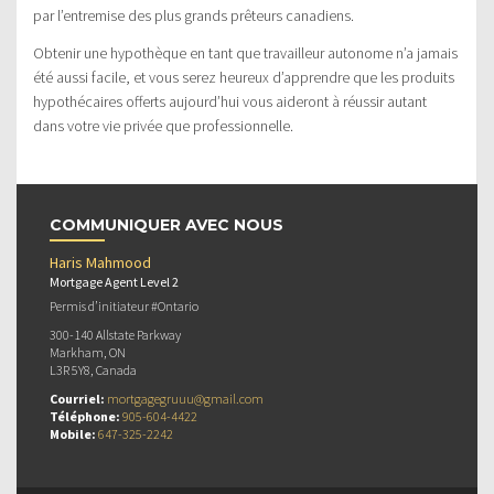
par l’entremise des plus grands prêteurs canadiens.
Obtenir une hypothèque en tant que travailleur autonome n’a jamais
été aussi facile, et vous serez heureux d’apprendre que les produits
hypothécaires offerts aujourd’hui vous aideront à réussir autant
dans votre vie privée que professionnelle.
COMMUNIQUER AVEC NOUS
Haris Mahmood
Mortgage Agent Level 2
Permis d’initiateur #Ontario
300-140 Allstate Parkway
Markham, ON
L3R 5Y8, Canada
Courriel:
mortgagegruuu@gmail.com
Téléphone:
905-604-4422
Mobile:
647-325-2242