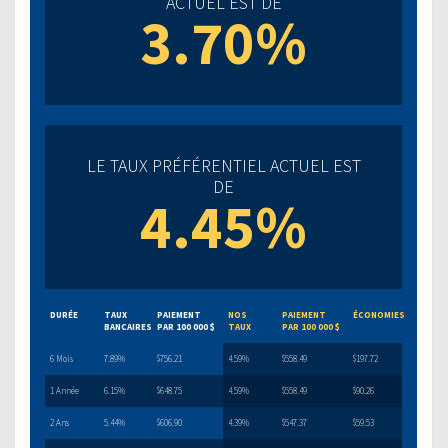
ACTUEL EST DE
3.70%
LE TAUX PRÉFÉRENTIEL ACTUEL EST
DE
4.45%
DURÉE
TAUX
PAIEMENT
NOS
PAIEMENT
ÉCONOMIES
BANCAIRES
PAR 100 000 $
TAUX
PAR 100 000 $
6 Mois
7.89%
$756.21
4.59%
$558.49
$197.72
1 Année
6.15%
$648.75
4.59%
$558.49
$90.26
2 Ans
5.44%
$606.90
4.39%
$547.37
$59.53