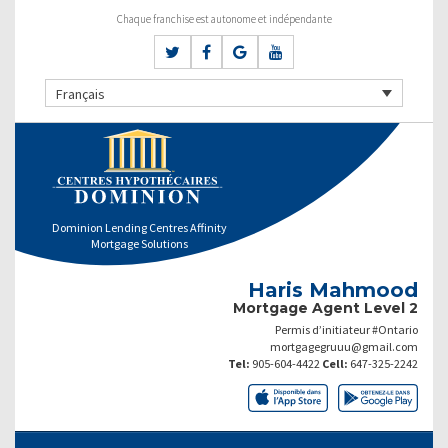
Chaque franchise est autonome et indépendante
Français
Dominion Lending Centres Affinity
Mortgage Solutions
Haris Mahmood
Mortgage Agent Level 2
Permis d’initiateur #Ontario
mortgagegruuu@gmail.com
Tel:
905-604-4422
Cell:
647-325-2242