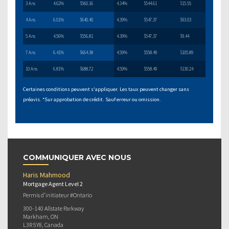
3 Ans
4.62%
$560.16
4.34%
$544.61
$15.55
4 Ans
6.01%
$640.40
4.39%
$547.37
$93.03
5 Ans
4.56%
$556.81
4.39%
$547.37
$9.44
7 Ans
6.41%
$664.38
4.59%
$558.49
$105.89
10 Ans
6.81%
$688.72
4.59%
$558.49
$130.24
Certaines conditions peuvent s'appliquer. Les taux peuvent changer sans
préavis. *Sur approbation de crédit. Sauf erreur ou omission.
COMMUNIQUER AVEC NOUS
Haris Mahmood
Mortgage Agent Level 2
Permis d’initiateur #Ontario
300-140 Allstate Parkway
Markham, ON
L3R 5Y8, Canada