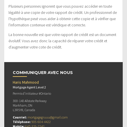
Plusieurs personnes ignorent que vous pouvez accéder en toute
légalité à une copie de votre rapport de crédit. Un professionnel de
l’hypothèque peut vous aider à obtenir cette copie et à vérifier que
l’information contenue est véridique et correcte.
La bonne nouvelle est que votre rapport de crédit est un document
évolutif. Vous avez donc la capacité de réparer votre crédit et
d’augmenter votre cote de crédit.
COMMUNIQUER AVEC NOUS
Haris Mahmood
Mortgage Agent Level 2
Permis d’initiateur #Ontario
300-140 Allstate Parkway
Markham, ON
L3R 5Y8, Canada
Courriel:
mortgagegruuu@gmail.com
Téléphone:
905-604-4422
Mobile:
647-325-2242