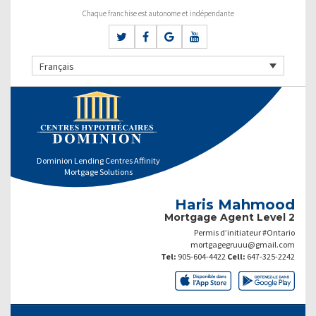
Chaque franchise est autonome et indépendante
Français
Dominion Lending Centres Affinity
Mortgage Solutions
Haris Mahmood
Mortgage Agent Level 2
Permis d’initiateur #Ontario
mortgagegruuu@gmail.com
Tel:
905-604-4422
Cell:
647-325-2242