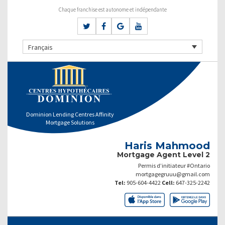
Chaque franchise est autonome et indépendante
Français
Dominion Lending Centres Affinity
Mortgage Solutions
Haris Mahmood
Mortgage Agent Level 2
Permis d’initiateur #Ontario
mortgagegruuu@gmail.com
Tel:
905-604-4422
Cell:
647-325-2242