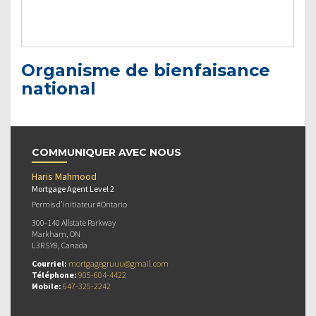
Organisme de bienfaisance
national
COMMUNIQUER AVEC NOUS
Haris Mahmood
Mortgage Agent Level 2
Permis d’initiateur #Ontario
300-140 Allstate Parkway
Markham, ON
L3R 5Y8, Canada
Courriel:
mortgagegruuu@gmail.com
Téléphone:
905-604-4422
Mobile:
647-325-2242