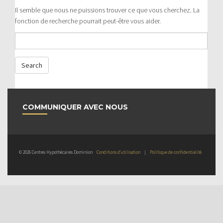
Il semble que nous ne puissions trouver ce que vous cherchez. La
fonction de recherche pourrait peut-être vous aider.
COMMUNIQUER AVEC NOUS
© 2026 Centres Hypothécaires Dominion
Conditions d’utilisation
|
Politique de confidentialité