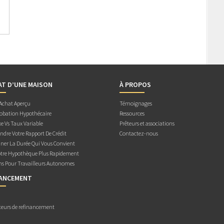
AT D’UNE MAISON
À PROPOS
 Achat Aperçu
Témoignages
obation Hypothécaire
Ressources
e Vs Taux Variable
Prêteurs et associations
dre Votre Rapport De Crédit
Contactez-nous
ner La Durée Qui Vous Convient
otre Hypothèque Plus Rapidement
ns Pour Travailleurs Autonomes
NANCEMENT
teurs de refinancement