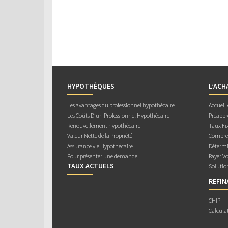
HYPOTHÈQUES
L’ACH
Les avantages du professionnel hypothécaire
Accueil
Les Coûts D’un Professionnel Hypothécaire
Préappr
Renouvellement hypothécaire
Taux Fix
Valeur Nette de la Propriété
Compren
Assurance vie Hypothécaire
Détermi
Pour présenter une demande
Payer V
TAUX ACTUELS
Solutio
REFI
CHIP
Calcula